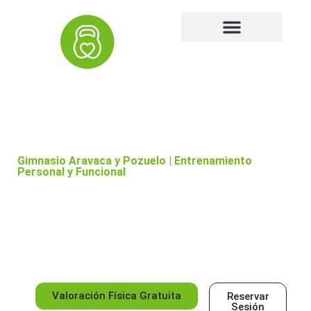
Gimnasio Aravaca y Pozuelo | Entrenamiento
Personal y Funcional
Mejora tu salud, fuerza y movilidad con
un entrenamiento adaptado
Mejora tu salud en nuestro (
Gimnasio Aravaca
&
Pozuelo
) con entrenamiento adaptado
Valoración Física Gratuita
Reservar
Sesión