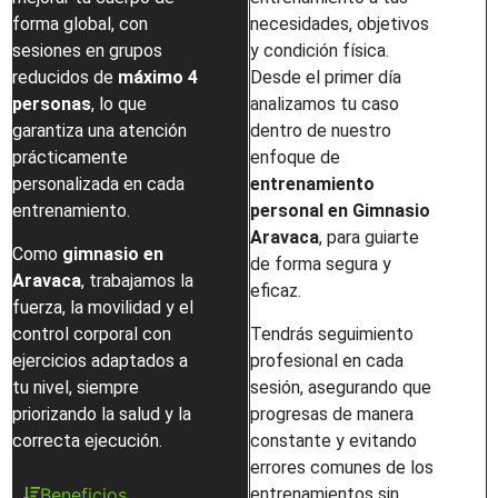
forma global, con
necesidades, objetivos
sesiones en grupos
y condición física.
reducidos de
máximo 4
Desde el primer día
personas
, lo que
analizamos tu caso
garantiza una atención
dentro de nuestro
prácticamente
enfoque de
personalizada en cada
entrenamiento
entrenamiento.
personal en Gimnasio
Aravaca
, para guiarte
Como
gimnasio en
de forma segura y
Aravaca
, trabajamos la
eficaz.
fuerza, la movilidad y el
control corporal con
Tendrás seguimiento
ejercicios adaptados a
profesional en cada
tu nivel, siempre
sesión, asegurando que
priorizando la salud y la
progresas de manera
correcta ejecución.
constante y evitando
errores comunes de los
entrenamientos sin
Beneficios